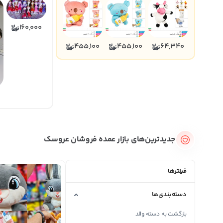
160,000
455,100
455,100
64,340
جدیدترین‌های بازار عمده فروشان عروسک
فیلترها
دسته‌بندی‌ها
بازگشت به دسته والد