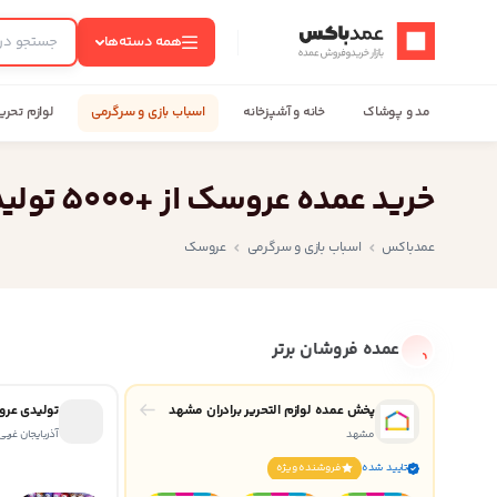
عمدباکس — بازگشت به صفحه اصلی
همه دسته‌ها
مد و پوشاک
خانه و آشپزخانه
اسباب بازی و سرگرمی
لوازم تحری
خرید عمده عروسک از +5000 تولید کننده زیر قیمت بازار
عمدباکس
اسباب بازی و سرگرمی
عروسک
عمده فروشان برتر
پخش عمده لوازم التحریر برادران مشهد
تولیدی عر
مشهد
آذربایجان غربی
تایید شده
فروشنده ويژه