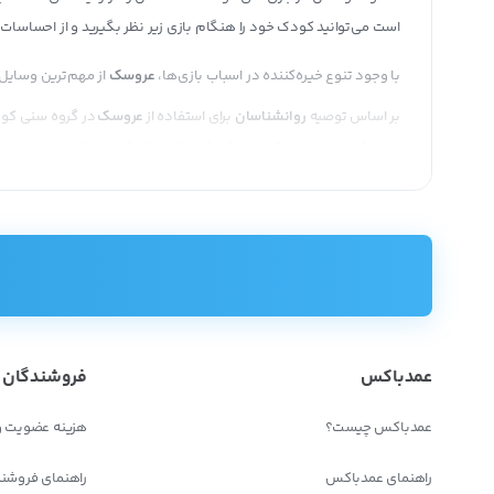
است می‌توانید کودک خود را هنگام بازی زیر نظر بگیرید و از احساسات 
با وجود تنوع خیره‌کننده در اسباب‌ بازی‌ها،
عروسک‌
از مهم‌ترین وسایل
بر اساس توصیه
روانشناسان
برای استفاده از
عروسک
در گروه سنی کودک
و فروش عمده عروسک
دارای گردش مالی بالا و کسب ‌و کاری پر‌سود 
خرید عروسک عمده آنلاین
چون
عروسک
یک کالای وارداتی است وبیشتر عروسک‌هایی که در بازاره
اینترنتی که محصول خود را در فضای مجازی نمایش می‌گذارند، دیدن کنید
مزایای
خرید عمده
عروسک
عمدباکس
فروشندگان
در خرید آنلاین می‌توانید بدون اینکه وقت و هزینه فراوانی را صرف کنی
می‌دهند که شایسته نیست و باعث می‌شوند که اعتماد خریدار از خرید آنل
عمدباکس چیست؟
هزینه عضویت و
فروش‌های آنلاین عمده عروسک است.
راهنمای عمدباکس
راهنمای فروشن
خرید عمده عروسک
یک راهکار اقتصادی برای خریداران محسوب می‌شود. 