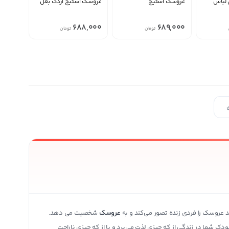
لباس
عروسک استیج
عروسک استیج اردک بغل
منقضی شده
منقضی شده
688,000
689,000
تومان
تومان
ی محصولات بیشتر
د عروسک را فردی زنده تصور می‌کند و به
عروسک
شخصیت می دهد.
دک شما در زندگی از که چیزی لذت می‌برد و یا از که چیزی ناراحت