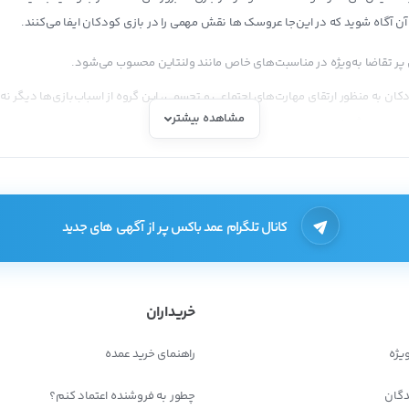
آن آگاه شوید که در این‌جا عروسک ها نقش مهمی را در بازی کودکان ایفا می‌کنند.
 پر تقاضا به‌ویژه در مناسبت‌های خاص مانند ولنتاین محسوب می‌شود.
ان به ‌منظور ارتقای مهارت‌های اجتماعی و تجسمی، این گروه از اسباب‌بازی‌ها دیگر 
مشاهده بیشتر
محسوب می‌شود.
ای ایران به فروش می‌رسند، محصول وارداتی هستند. پس برای این‌که بتوانید
عروسک‌ه
کانال تلگرام عمد باکس پر از آگهی های جدید
 و از میان انبوه محصولات کالایی که مشتری زیادی را دارد انتخاب کنید و سپس اقدام ب
خریداران
د محصولاتی که مورد پسند است خریداری کنید؛ ولی در خرید آنلاین به بعضی از فروشندگان
این کم شود و نتوانند پس از این، به راحتی به این شبکه‌های اینترنتی اعتماد کنند.
وب 
یژه
راهنمای خرید عمده
دگان
چطور به فروشنده اعتماد کنم؟
از مهمترین مزایای خرید عمده، دریافت تخفیفات بالا از عمده فروشان عروسک است.