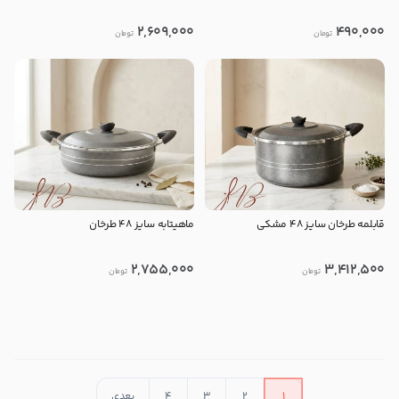
2,609,000
490,000
تومان
تومان
قابلمه طرخان سایز 48 مشکی
ماهیتابه سایز 48 طرخان
2,755,000
3,412,500
تومان
تومان
در حال بارگذاری محصولات بیشتر
1
2
3
4
بعدی