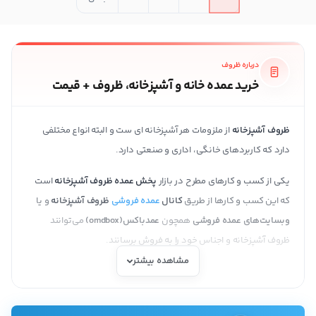
درباره ظروف
خرید عمده خانه و آشپزخانه، ظروف + قیمت
ظروف آشپزخانه
از ملزومات هر آشپزخانه ای ست و البته
انواع مختلفی
دارد که کاربردهای خانگی، اداری و صنعتی دارد.
یکی از کسب و کارهای مطرح در بازار
پخش عمده ظروف آشپزخانه
است
که این کسب و کارها از طریق
کانال
عمده فروشی
ظروف آشپزخانه
و یا
وبسایت‌های عمده فروشی
همچون
عمدباکس(omdbox)
می‌توانند
ظروف آشپزخانه و اجناس خود را به فروش برسانند.
مشاهده بیشتر
انواع ظروف آشپزخانه
ظروف آشپزخانه یکی از اجزای اساسی در هر خانه است که برای پخت و پز