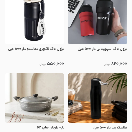
تراول ماگ اسپورت نی دار 500 میل
تراول ماگ لاکچری دماسنج دار 500 میل
550,000
820,000
تومان
تومان
فلاسک بند دار 500 میل
تابه طرخان سایز 42