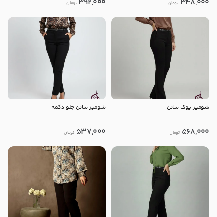
392,000
348,000
تومان
تومان
شومیز یوک ساتن
شومیز ساتن جلو دکمه
537,000
568,000
تومان
تومان