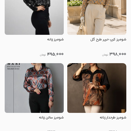
شومیز کرپ حریر طرح گل
شومیز زنانه
495,000
398,000
تومان
تومان
شومیز طرحدار زنانه
شومیز ساتن زنانه