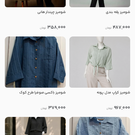
شومیز یقه بندی
شومیز چیندار هانی
358,000
487,000
تومان
تومان
شومیز کراپ مدل پونه
شومیز باکسی صوفیا طرح کوک
379,000
967,000
تومان
تومان