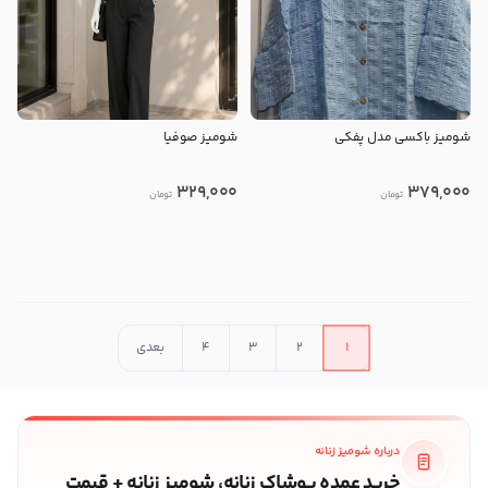
شومیز باکسی مدل پفکی
شومیز صوفیا
329,000
379,000
تومان
تومان
در حال بارگذاری محصولات بیشتر
1
2
3
4
بعدی
درباره شومیز زنانه
خرید عمده پوشاک زنانه، شومیز زنانه + قیمت