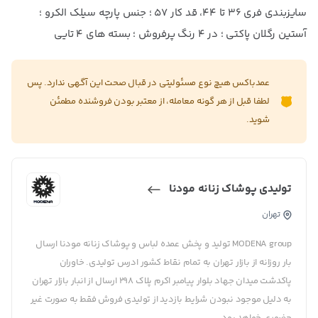
سایزبندی فری ۳۶ تا ۴۴، قد کار ۵۷ ؛ جنس پارچه سیلک الکرو ؛
آستین رگلان پاکتی ؛ در ۴ رنگ پرفروش ؛ بسته های ۴ تایی
عمدباکس هیچ نوع مسئولیتی در قبال صحت این آگهی ندارد. پس
لطفا قبل از هر گونه معامله، از معتبر بودن فروشنده مطمئن
شوید.
تولیدی پوشاک زنانه مودنا
تهران
MODENA group تولید و پخش عمده لباس و پوشاک زنانه مودنا ارسال
بار روزانه از بازار تهران به تمام نقاط کشور ادرس تولیدی. خاوران
پاکدشت میدان جهاد بلوار پیامبر اکرم پلاک ۲۹۸ ارسال از انبار بازار تهران
به دلیل موجود نبودن شرایط بازدید از تولیدی فروش فقط به صورت غیر