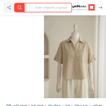
عمدباکس — بازگشت به صفحه اصلی
جستجو
عمدباکس
مد و پوشاک
زنانه
پوشاک زنانه
شومیز زنانه
شومیز باکسی FOM