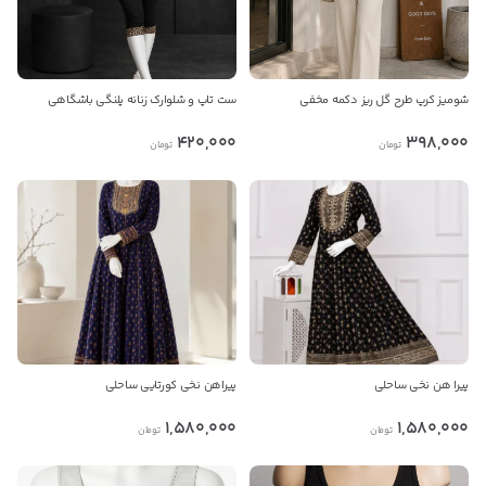
شومیز کرپ طرح گل ریز دکمه مخفی
ست تاپ و شلوارک زنانه پلنگی باشگاهی
420,000
398,000
تومان
تومان
پیرا هن نخی ساحلی
پیراهن نخی کورتایی ساحلی
1,580,000
1,580,000
تومان
تومان