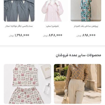
پیراهن ساحلی بلند کمردار
شومیز اسلپ
ست باکسی جاگر دوکاره استار
1,298,000
848,000
898,000
تومان
تومان
تومان
محصولات سایر عمده فروشان
بستن
اطلاعات تماس
تولیدی پوشاک زنانه مودنا
برای مکالمه دقیق تر
کد 25539 در عمدباکس
رو به
فروشنده اعلام کنید
چت با فروشنده
بستن
09197383508
کپی