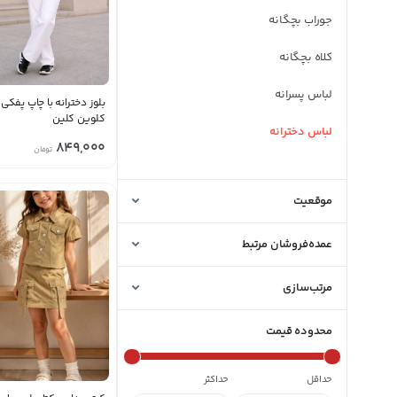
جوراب بچگانه
کلاه بچگانه
لباس پسرانه
بلوز دخترانه با چاپ پفکی
کلوین کلین
لباس دخترانه
849,000
تومان
لباس نوزادی
موقعیت
عمده‌فروشان مرتبط
مرتب‌سازی
محدوده قیمت
حداقل
حداکثر