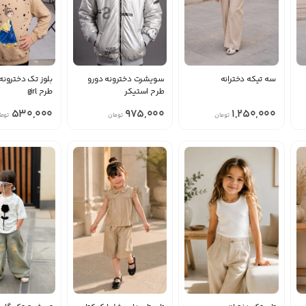
سه تیکه دخترانه
سویشرت دخترونه دورو
بلوز تک دخترونه 
طرح استیکر
طرح girl
530,000
975,000
1,250,000
تومان
تومان
توما