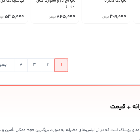
تاپ تک دخترانه
تاپ تاج دار و شلوارک کتان
تی شرت تک گل د
لیوسل
535,000
845,000
299,000
تومان
تومان
توم
در حال بارگذار
1
2
3
4
بعدی
نه + قیمت
مد و پوشاک است که در آن لباس‌های دخترانه به صورت بزرگترین حجم ممکن تأمین و س