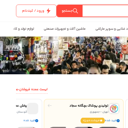
جستجو
ورود / ثبت‌نام
د غذایی و سوپر مارکتی
ماشین آلات و تجهیزات صنعتی
لوازم تولد و کادویی
لیست عمده فروشان
تولیدی پوشاک بچگانه سجاد
پخش عمده لباس بچ
تهران - جمهوری
کردستان
تایید شده
فروشنده ويژه
تایید شده