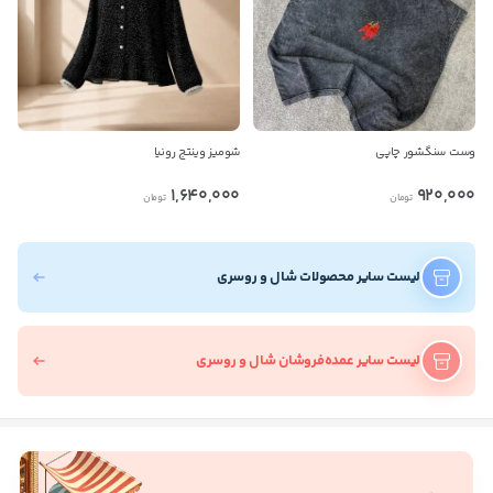
وست سنگشور چاپی
شومیز وینتج رونیا
1,640,000
920,000
تومان
تومان
لیست سایر محصولات شال و روسری
لیست سایر عمده‌فروشان شال و روسری