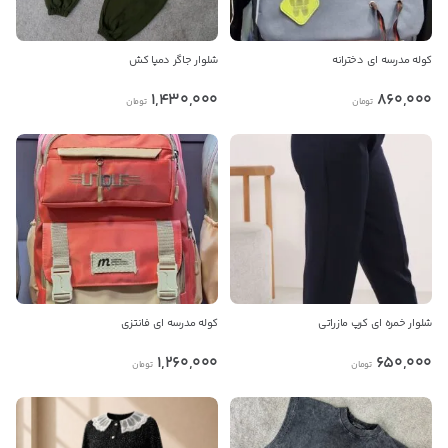
بدیهی است عمدباکس هیچ نوع مسئولیتی در قبال نداشته و
صحت موارد ذکر شده بر عهده فرد آگهی دهنده می باشد.
کوله مدرسه ای دخترانه
شلوار جاگر دمپا کش
1,430,000
860,000
تومان
تومان
شلوار خمره ای کرپ مازراتی
کوله مدرسه ای فانتزی
1,260,000
650,000
تومان
تومان