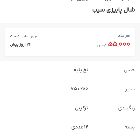
شال پاییزی سیب
هر عدد
بروزرسانی قیمت
55,000
1711 روز پیش
تومان
جنس
نخ پنبه
سایز
200*75
رنگبندی
ترکیبی
بسته
12 عددی