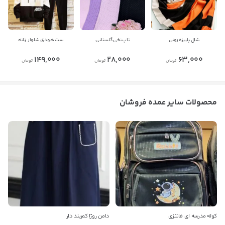
شال پاییزه رونی
تاپ نخی گلستانی
ست هودی شلوار زنانه
149,000
28,000
63,000
تومان
تومان
تومان
محصولات سایر عمده فروشان
بستن
کوله مدرسه ای فانتزی
دامن روژا کمربند دار
اطلاعات تماس