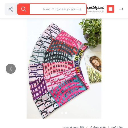
عمدباکس — بازگشت به صفحه اصلی
جستجو
عمدباکس
مد و پوشاک
شال پاییزی سیب