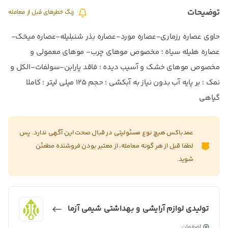
توضیحات
زنگ خطرهای قبل از معامله
حاوی عصاره رزماری-عصاره مورد-عصاره بذر شنبلیله-عصاره میخک-
عصاره هلیله سیاه ؛ مخصوص موهای چرب- موهای معمولی و
مخصوص موهای خشک و آسیب دیده ؛ فاقد پارابن-سولفات-الکل و
نمک ؛ بر پایه آب بدون نیاز به آبکشی ؛ حجم 125 میلی لیتر ؛ کاملا
گیاهی
عمدباکس هیچ نوع مسئولیتی در قبال صحت این آگهی ندارد. پس
لطفا قبل از هر گونه معامله، از معتبر بودن فروشنده مطمئن
شوید.
تولیدی لوازم آرایشی و بهداشتی شیمی آزما
اصفهان