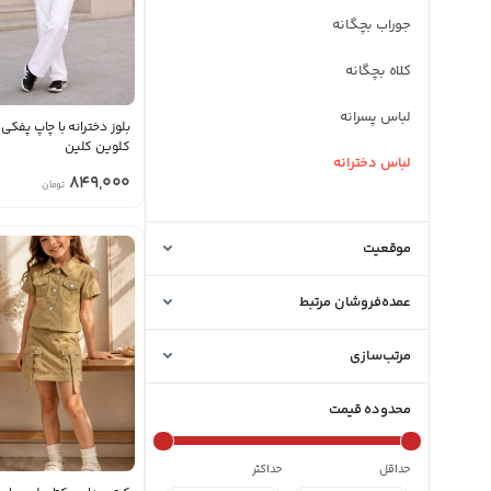
جوراب بچگانه
کلاه بچگانه
لباس پسرانه
بلوز دخترانه با چاپ پفکی
کلوین کلین
لباس دخترانه
849,000
تومان
لباس نوزادی
موقعیت
عمده‌فروشان مرتبط
مرتب‌سازی
محدوده قیمت
حداقل
حداکثر