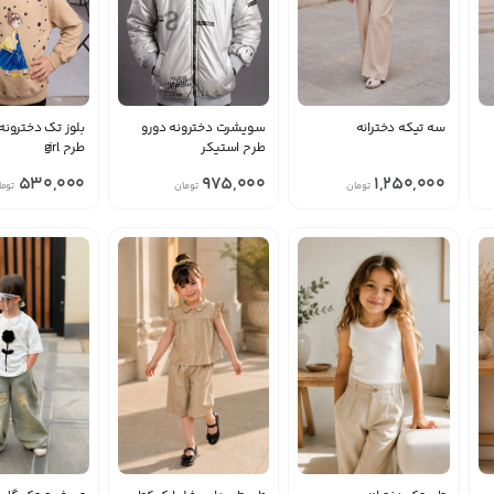
سه تیکه دخترانه
سویشرت دخترونه دورو
بلوز تک دخترونه 
طرح استیکر
طرح girl
530,000
975,000
1,250,000
تومان
تومان
توما