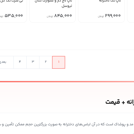
تاپ تک دخترانه
تاپ تاج دار و شلوارک کتان
تی شرت تک گل د
لیوسل
535,000
845,000
299,000
تومان
تومان
توم
در حال بارگذار
1
2
3
4
بعدی
نه + قیمت
مد و پوشاک است که در آن لباس‌های دخترانه به صورت بزرگترین حجم ممکن تأمین و س