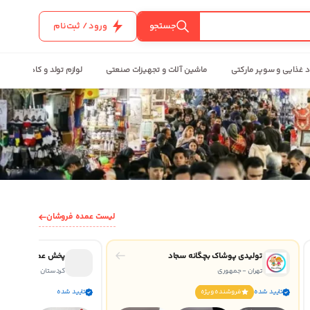
جستجو
ورود / ثبت‌نام
د غذایی و سوپر مارکتی
ماشین آلات و تجهیزات صنعتی
لوازم تولد و کادویی
لیست عمده فروشان
تولیدی پوشاک بچگانه سجاد
پخش عمده لباس بچ
تهران - جمهوری
کردستان
تایید شده
فروشنده ويژه
تایید شده