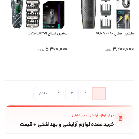
ماشین اصلاح VGR V-686
ماشین اصلاح VGR_V279_
5,300,000
3,200,000
تومان
تومان
در حال بارگذاری محصولات بیشتر
1
2
3
4
بعدی
درباره لوازم آرایشی و بهداشتی
خرید عمده لوازم آرایشی و بهداشتی + قیمت