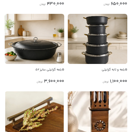
430,000
650,000
فروشنده مطمئن شوید.
تومان
تومان
پیام در بله
پیام در روبیکا
بدیهی است عمدباکس هیچ نوع مسئولیتی در قبال نداشته و
صحت موارد ذکر شده بر عهده فرد آگهی دهنده می باشد.
قابلمه و تابه گرانیتی
قابلمه گرانیتی سایز 52
3,600,000
1,100,000
تومان
تومان