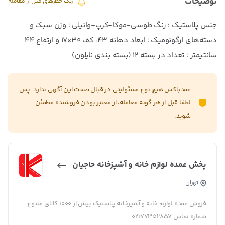
توضیحات
زنگ خطرهای قبل از معامله
جنس پلاستیک ؛ رنگ طوسی-موکا-کرپ-وانیلی ؛ وزن سبک و
دسته‌های ارگونومیک ؛ ابعاد دهانه ۴۳، کف ۳۰×۱۷ و ارتفاع ۴۴
سانتیمتر ؛ تعداد در بسته ۱۲ (بسته بندی نایلون)
عمدباکس هیچ نوع مسئولیتی در قبال صحت این آگهی ندارد. پس
لطفا قبل از هر گونه معامله، از معتبر بودن فروشنده مطمئن
شوید.
پخش عمده لوازم خانه و آشپزخانه حاجیان
تهران
فروش عمده لوازم خانه و آشپزخانه پلاستیک بیش از 1000 کالای متنوع
شماره تماس 02177352857