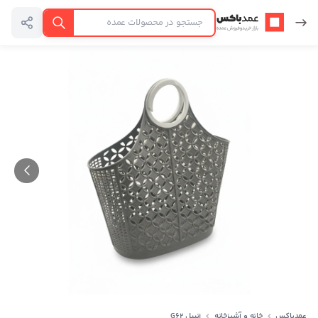
عمدباکس — بازگشت به صفحه اصلی
جستجو
عمدباکس
خانه و آشپزخانه
زنبیل G62