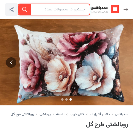
عمدباکس — بازگشت به صفحه اصلی
جستجو
عمدباکس
خانه و آشپزخانه
کالای خواب
ملحفه
روبالشی
روبالشتی طرح گل
روبالشتی طرح گل