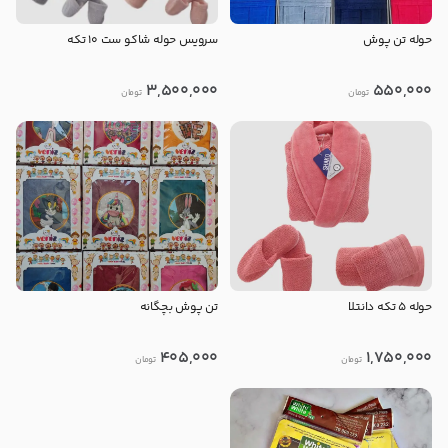
حوله تن پوش
سرویس حوله شاکو ست 10 تکه
3,500,000
550,000
تومان
تومان
حوله ۵ تكه دانتلا
تن‌ پوش بچگانه
405,000
1,750,000
تومان
تومان