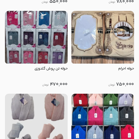
550,000
780,000
تومان
تومان
حوله احرام
حوله تن پوش گلدوزی
470,000
750,000
تومان
تومان