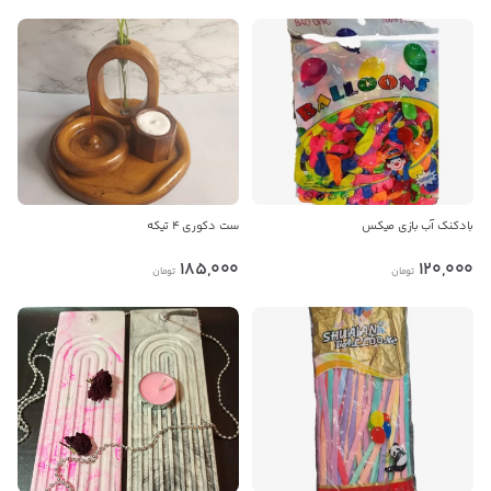
بادکنک آب بازی میکس
ست دکوری ۴ تیکه
185,000
120,000
تومان
تومان