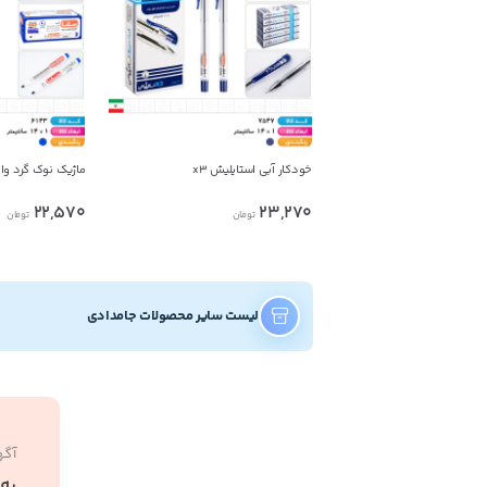
خودکار آبی استایلیش x3
ماژیک نوک گرد وای
22,570
23,270
تومان
تومان
لیست سایر محصولات جامدادی
آگه
به