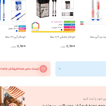
پیام در واتس‌اپ
بدیهی است عمدباکس هیچ نوع مسئولیتی در قبال نداشته
و صحت موارد ذکر شده بر عهده فرد آگهی دهنده می باشد.
ت برد آبی سلنا
خودکار مشکی ۰/۷ سلنا
خودکار آبی ۰/۱ سلنا
11,900
11,900
تومان
تومان
لیست سایر عمده‌فروشان جامدا
ی خود را ثبت کنید
 جمع عمده فروشان عمدباکس بپیوندید