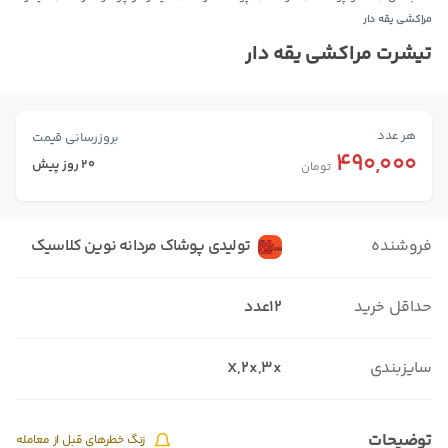
مراکشی یقه دار
تیشرت مراکشی یقه دار
هر عدد
بروزرسانی قیمت
490,000
20 روز پیش
تومان
فروشنده
تولیدی پوشاک مردانه نوین کلاسیک
حداقل خرید
12عدد
سایزبندی
X,2x,3x
توضیحات
زنگ خطرهای قبل از معامله