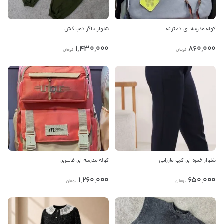
کوله مدرسه ای دخترانه
شلوار جاگر دمپا کش
1,430,000
860,000
تومان
تومان
شلوار خمره ای کرپ مازراتی
کوله مدرسه ای فانتزی
1,260,000
650,000
تومان
تومان