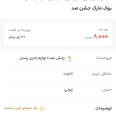
بوک مارک جشن صد
هر عدد
بروزرسانی قیمت
8,000
40 روز پیش
تومان
فروشنده
پخش عمده لوازم تحریر پنسل
حداقل خرید
10عدد
جنس
چوبی
توضیحات
زنگ خطرهای قبل از معامله