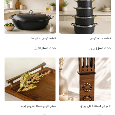
کانال تلگرام
ندارد. پس لطفا قبل از هر گونه معامله، از معتبر بودن
فروشنده مطمئن شوید.
پیام در واتس‌اپ
بدیهی است عمدباکس هیچ نوع مسئولیتی در قبال نداشته و
قابلمه و تابه گرانیتی
قابلمه گرانیتی سایز 52
صحت موارد ذکر شده بر عهده فرد آگهی دهنده می باشد.
3,600,000
1,100,000
تومان
تومان
جاعودی ایستاده طرح رواق
سینی چوبی دسته فلزی و چوب