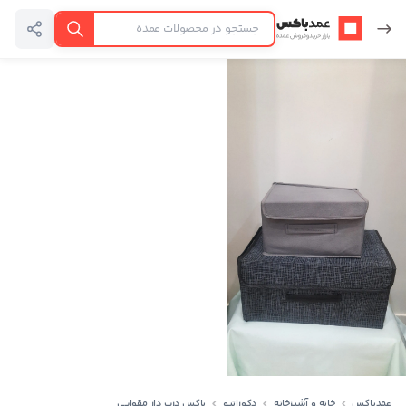
عمدباکس — بازگشت به صفحه اصلی
جستجو
عمدباکس
خانه و آشپزخانه
دکوراتیو
باکس درب دار مقوایی