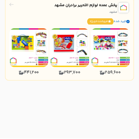
پخش عمده لوازم التحریر برادران مشهد
مشهد
تایید شده
فروشنده ويژه
441,200
293,700
259,600