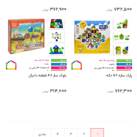
362,900
732,500
تومان
تومان
پارک سازه ۱۷۶ تکه
بلوک ساز ۴۸ قطعه دانیال
314,000
762,300
تومان
تومان
در حال بارگذاری محصولات بیشتر
1
2
3
4
بعدی