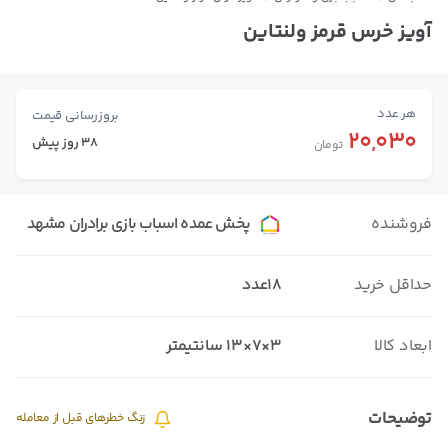
آویز خرس قرمز ولنتاین
هر عدد
بروزرسانی قیمت
20,030
38 روز پیش
تومان
فروشنده
پخش عمده اسباب بازی برادران مشهد
حداقل خرید
18عدد
ابعاد کالا
۳×7×13 سانتیمتر
توضیحات
زنگ خطرهای قبل از معامله