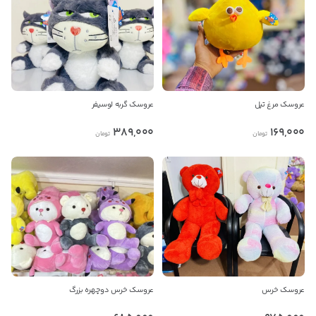
پیام در واتس‌اپ
فروشنده مطمئن شوید.
بدیهی است عمدباکس هیچ نوع مسئولیتی در قبال نداشته و
صحت موارد ذکر شده بر عهده فرد آگهی دهنده می باشد.
عروسک مرغ تپل
عروسک گربه لوسیفر
389,000
169,000
تومان
تومان
عروسک خرس
عروسک خرس دوچهره بزرگ