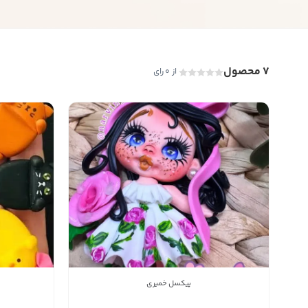
7 محصول
از 0 رای
ب
پیکسل خمیری