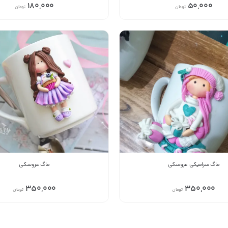
180,000
50,000
تومان
تومان
بدیهی است عمدباکس هیچ نوع مسئولیتی در قبال نداشته
و صحت موارد ذکر شده بر عهده فرد آگهی دهنده می باشد.
ماگ سرامیکی عروسکی
ماگ عروسکی
350,000
350,000
تومان
تومان