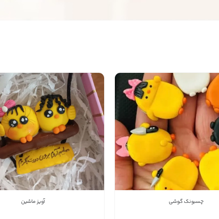
ستن
اطلاعات تماس
پخش عمده ماگ عروسکی زیبا
09164451186
شماره تماس
کپی
راه های دیگر ارتباطی
پیام در واتس‌اپ
چسبونک گوشی
آویز ماشین