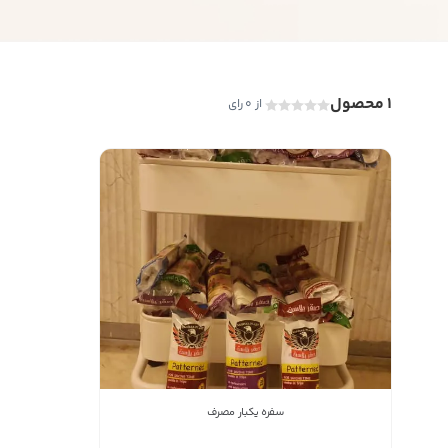
1 محصول
از 0 رای
سفره یکبار مصرف