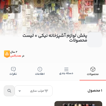
پخش لوازم آشپزخانه نیکی + لیست
محصولات
2 سال
در
عمدباکس
دسته بندی
اطلاعات
نظرات
محصولات
ستن
اطلاعات تماس
پخش لوازم آشپزخانه نیکی
1 محصول
مرتب سازی
09389681121
کپی