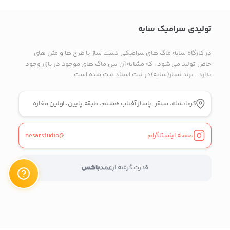
تلفن ثابت
تولیدی سرامیک سایه
پیام در تلگرام
در کارگاه سایه ماگ های سرامیکی دست ساز با طرح ها و متن های
خاص تولید می شود ، که مشابه آن ببن ماگ های موجود در بازار وجود
پیام در واتس‌اپ
ندارد . برند نسار(سایه)در ثبت اسناد ثبت شده است .
کرمانشاه، سنقر، پاساژ آفتاب هشتم، طبقه پایین، اولین مغازه
بدیهی است عمدباکس هیچ نوع مسئولیتی در قبال نداشته و
صحت موارد ذکر شده بر عهده فرد آگهی دهنده می باشد.
صفحه اینستاگرام
@nesarstudio
قدرت گرفته از