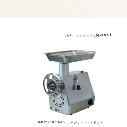
ب
1 محصول
از 0 رای
چرخ گوشت صنعتی ای ام بی ۲۲ ایتالیا AMB TC 22 SL