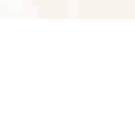
ستن
اطلاعات تماس
پخش عمده تجهیزات آشپزخانه شار تجارت
09393116887
شماره تماس
کپی
راه های دیگر ارتباطی
تلفن ثابت
پیام در واتس‌اپ
بدیهی است عمدباکس هیچ نوع مسئولیتی در قبال نداشته
و صحت موارد ذکر شده بر عهده فرد آگهی دهنده می باشد.