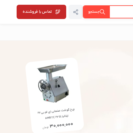
تماس با فروشنده
جستجو
چرخ گوشت صنعتی ای ام بی ۲۲
AMB TC 22 SL
ایتالیا
30,000,000
تومان