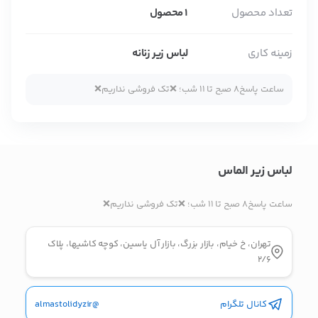
تعداد محصول
1 محصول
بدیهی است عمدباکس هیچ نوع مسئولیتی در قبال نداشته و
زمینه کاری
لباس زیر زنانه
صحت موارد ذکر شده بر عهده فرد آگهی دهنده می باشد.
ساعت پاسخ8 صبح تا 11 شب؛ ❌تک فروشی نداریم❌
لباس زیر الماس
ساعت پاسخ8 صبح تا 11 شب؛ ❌تک فروشی نداریم❌
تهران، خ خیام، بازار بزرگ، بازار آل یاسین، کوچه کاشیها، پلاک
2/6
کانال تلگرام
@almastolidyzir