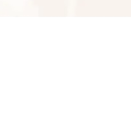
لباس زیر الماس
09126705731
شماره تماس
کپی
راه های دیگر ارتباطی
پیام در تلگرام
کانال تلگرام
پیام در واتس‌اپ
بدیهی است عمدباکس هیچ نوع مسئولیتی در قبال نداشته
و صحت موارد ذکر شده بر عهده فرد آگهی دهنده می باشد.