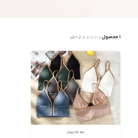
1 محصول
از 0 رای
نیم تنه زیپدار