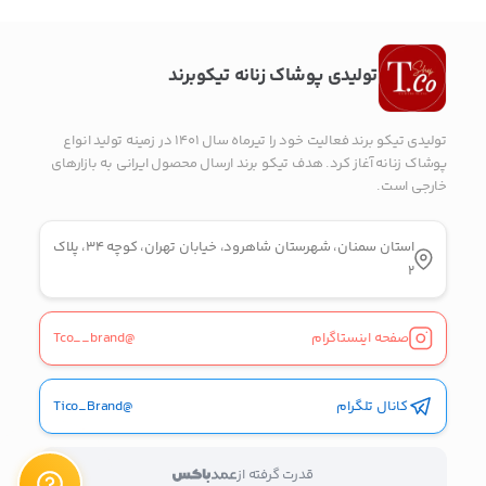
پیج اینستاگرام
تولیدی پوشاک زنانه تیکوبرند
پیام در تلگرام
تولیدی تیکو برند فعالیت خود را تیرماه سال ۱۴۰۱ در زمینه تولید انواع
کانال تلگرام
پوشاک زنانه آغاز کرد. هدف تیکو برند ارسال محصول ایرانی به بازارهای
خارجی است.
پیام در واتس‌اپ
استان سمنان، شهرستان شاهرود، خیابان تهران، کوچه ۳۴، پلاک
۲
بدیهی است عمدباکس هیچ نوع مسئولیتی در قبال نداشته و
صحت موارد ذکر شده بر عهده فرد آگهی دهنده می باشد.
صفحه اینستاگرام
@Tco__brand
کانال تلگرام
@Tico_Brand
قدرت گرفته از