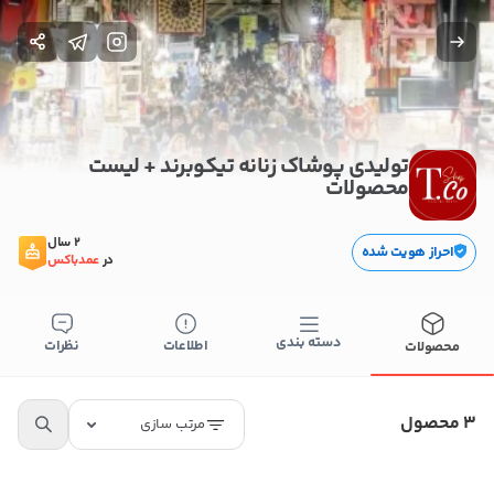
تولیدی پوشاک زنانه تیکوبرند + لیست
محصولات
2 سال
احراز هویت شده
در
عمدباکس
بستن
اطلاعات تماس
تولیدی پوشاک زنانه تیکوبرند
دسته بندی
اطلاعات
نظرات
محصولات
09306660388
کپی
3 محصول
مرتب سازی
راه های دیگر ارتباطی