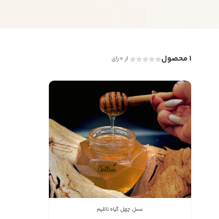
1 محصول
از 0 رای
عسل چهل گیاه تاتلیم