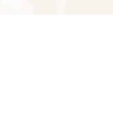
اطلاعات تماس
تولید و پخش عمده عسل طبیعی تاتلیم
09120696726
شماره تماس
کپی
راه های دیگر ارتباطی
پیج اینستاگرام
پیام در تلگرام
کانال تلگرام
پیام در واتس‌اپ