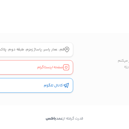
بدیهی است عمدباکس هیچ نوع مسئولیتی در قبال نداشته
و صحت موارد ذکر شده بر عهده فرد آگهی دهنده می باشد.
قم، عمار یاسر، پاساژ زمزم، طبقه دوم، پلاک 219
ر میکنم
زه
صفحه اینستاگرام
کانال تلگرام
قدرت گرفته از