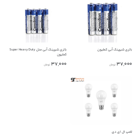
اطلاعات تماس
پخش عمده تجهیزات روشنایی و برقی بازرگانی سپهران
09156044750
کپی
باتری شیرینک آبی کملیون
باتری شیرینک آبی مدل Super Heavy Duty
کملیون
37,000
37,000
تومان
تومان
راه های دیگر ارتباطی
پیج اینستاگرام
تلفن ثابت
پیام در تلگرام
کانال تلگرام
لامپ ال ای دی