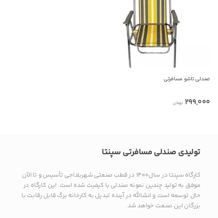
09137049079
کپی
راه های دیگر ارتباطی
تلفن ثابت
صندلی تاشو مسافرتی
پیام در تلگرام
299,000
تومان
کانال تلگرام
پیام در واتس‌اپ
تولیدی صندلی مسافرتی سپنتا
کارگاه سپنتا در سال۱۴۰۰ در قطب صنعتی شهربلداجی تأسیس و تا الآن
بدیهی است عمدباکس هیچ نوع مسئولیتی در قبال نداشته و
موفق به تولید چندین نمونه صندلی با کیفیت شده است. این کارگاه در
صحت موارد ذکر شده بر عهده فرد آگهی دهنده می باشد.
حال توسعه است و انشالله در آینده تبدیل به کارخانه بزگ قابل رقابت با
بزرگان این صنعت خواهد شد.