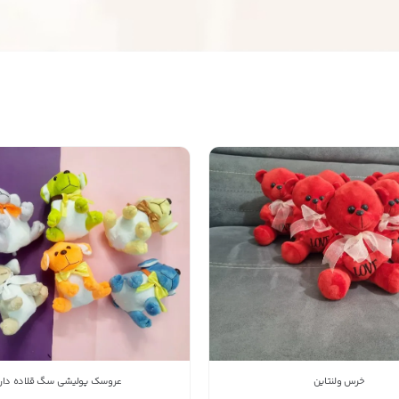
تولیدی عروسک پولیشی رویا سازان
09903477835
شماره تماس
کپی
راه های دیگر ارتباطی
پیام در تلگرام
کانال تلگرام
پیام در واتس‌اپ
بدیهی است عمدباکس هیچ نوع مسئولیتی در قبال نداشته
و صحت موارد ذکر شده بر عهده فرد آگهی دهنده می باشد.
خرس ولنتاین
عروسک پولیشی سگ قلاده دار