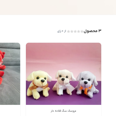
3 محصول
از 0 رای
عروسک سگ قلاده دار