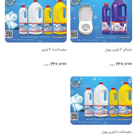
اطلاعات تماس
تولیدی لوازم بهداشتی و شوینده رپول
09945117603
کپی
جرمگیر ۴ لیتری رپول
سفیدکننده ۴ لیتری
راه های دیگر ارتباطی
220,000
220,000
تومان
تومان
پیام در تلگرام
پیام در واتس‌اپ
بدیهی است عمدباکس هیچ نوع مسئولیتی در قبال نداشته و
صحت موارد ذکر شده بر عهده فرد آگهی دهنده می باشد.
سفیدکننده ۱لیتری رپول