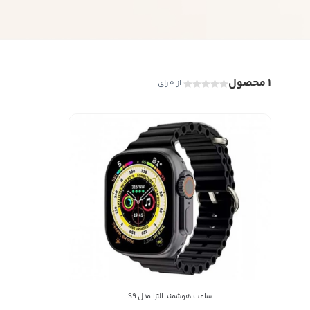
1 محصول
از 0 رای
ساعت هوشمند الترا مدل S9