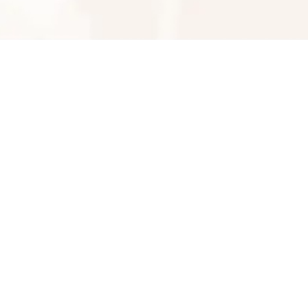
09146145677
شماره تماس
کپی
راه های دیگر ارتباطی
تلفن ثابت
پیام در تلگرام
کانال تلگرام
پیام در واتس‌اپ
بدیهی است عمدباکس هیچ نوع مسئولیتی در قبال نداشته
و صحت موارد ذکر شده بر عهده فرد آگهی دهنده می باشد.