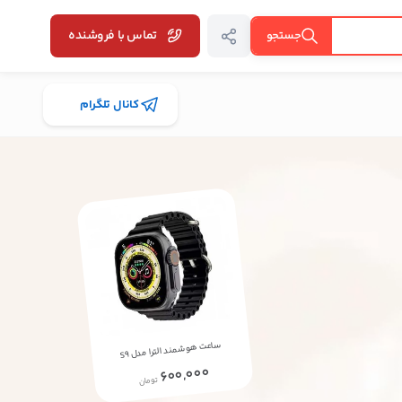
تماس با فروشنده
جستجو
کانال تلگرام
ساعت هوشمند الترا مدل S9
600,000
تومان