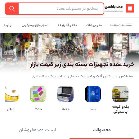
عمدباکس — بازگشت به صفحه اصلی
جستجو
همه دسته‌ها
مد و پوشاک
خانه و آشپزخانه
اسباب بازی و سرگرمی
لوازم تحری
خرید عمده تجهیزات بسته بندی زیر قیمت بازار
عمدباکس
ماشین آلات و تجهیزات صنعتی
تجهیزات بسته بندی
بگ و کیسه
سبد
جعبه
پاکت
کارتن
پلاستیکی
محصولات
لیست عمده‌فروشان