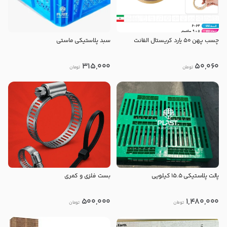
چسب پهن ۵۰ یارد کریستال الفانت
سبد پلاستیکی ماستی
315,000
50,060
تومان
تومان
پالت پلاستیکی 15.5 کیلویی
بست فلزی و کمری
500,000
1,480,000
تومان
تومان