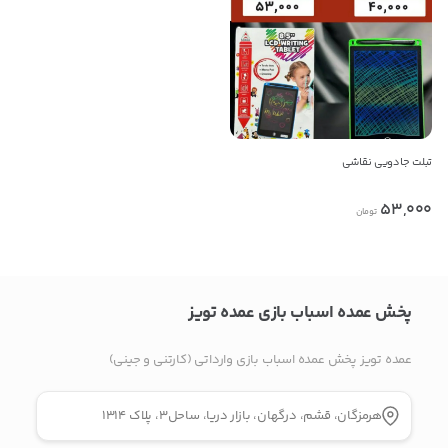
راه های دیگر ارتباطی
پیام در تلگرام
تبلت جادویی نقاشی
کانال تلگرام
53,000
تومان
پیام در واتس‌اپ
بدیهی است عمدباکس هیچ نوع مسئولیتی در قبال نداشته و
پخش عمده اسباب بازی عمده تویز
صحت موارد ذکر شده بر عهده فرد آگهی دهنده می باشد.
عمده تویز پخش عمده اسباب بازی وارداتی (کارتنی و جینی)
هرمزگان، قشم، درگهان، بازار دریا، ساحل3، پلاک 1314