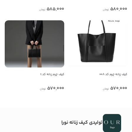
تلفن ثابت
585,000
580,000
تومان
تومان
پیام در تلگرام
پیام در واتس‌اپ
بدیهی است عمدباکس هیچ نوع مسئولیتی در قبال نداشته و
صحت موارد ذکر شده بر عهده فرد آگهی دهنده می باشد.
کیف زنانه چرم کد 008
کیف چرم زنانه کد‌ t
570,000
570,000
تومان
تومان
تولیدی کیف زنانه نورا