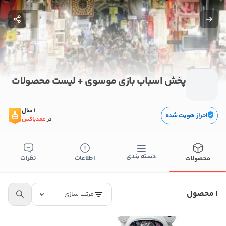
پخش اسباب بازی موسوی + لیست محصولات
1 سال
احراز هویت شده
در
عمدباکس
دسته بندی
اطلاعات
نظرات
محصولات
بستن
اطلاعات تماس
پخش اسباب بازی موسوی
1 محصول
مرتب سازی
09179306082
کپی