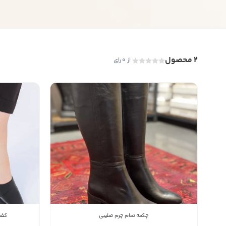
2 محصول
از 0 رای
چکمه تمام چرم صلیبی
کفش 