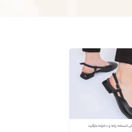
09191762141
شماره تماس
کپی
راه های دیگر ارتباطی
پیج اینستاگرام
تلفن ثابت
پیام در تلگرام
پیام در واتس‌اپ
بدیهی است عمدباکس هیچ نوع مسئولیتی در قبال نداشته
تابستانه زنانه و دخترانه مارگارت
و صحت موارد ذکر شده بر عهده فرد آگهی دهنده می باشد.