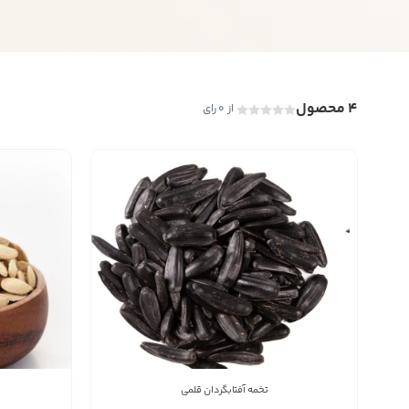
4 محصول
از 0 رای
تخمه آفتابگردان قلمی