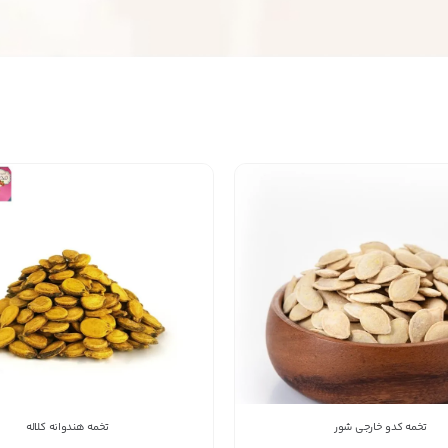
09192978121
شماره تماس
کپی
راه های دیگر ارتباطی
پیج اینستاگرام
تلفن ثابت
پیام در تلگرام
پیام در واتس‌اپ
بدیهی است عمدباکس هیچ نوع مسئولیتی در قبال نداشته
تخمه کدو خارجی شور
تخمه هندوانه کلاله
و صحت موارد ذکر شده بر عهده فرد آگهی دهنده می باشد.