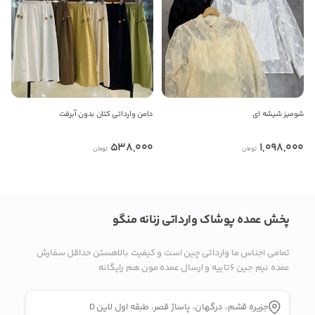
09186507175
کپی
راه های دیگر ارتباطی
پیج اینستاگرام
شومیز شیشه ای
دامن وارداتی کتان بدون آبرفت
پیام در تلگرام
538,000
1,098,000
تومان
تومان
کانال تلگرام
پیام در واتس‌اپ
پخش عمده پوشاک وارداتی زنانه منگو
تمامی اجناس ما وارداتی چین است و کیفیت بالاهستن حداقل سفارش
بدیهی است عمدباکس هیچ نوع مسئولیتی در قبال نداشته و
عمده نیم جین ۶تاییه و ارسال عمده مون هم رایگانه
صحت موارد ذکر شده بر عهده فرد آگهی دهنده می باشد.
جزیره قشم، درگهان، پاساژ قصر، طبقه اول لاین D