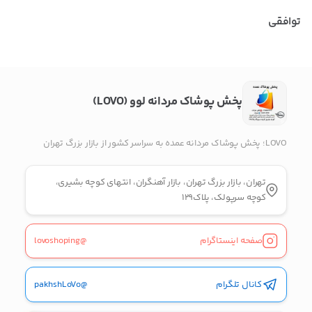
پیام در واتس‌اپ
توافقی
بدیهی است عمدباکس هیچ نوع مسئولیتی در قبال نداشته و
صحت موارد ذکر شده بر عهده فرد آگهی دهنده می باشد.
پخش پوشاک مردانه لوو (LOVO)
LOVO؛ پخش پوشاک مردانه عمده به سراسر کشور از بازار بزرگ تهران
تهران، بازار بزرگ تهران، بازار آهنگران، انتهای کوچه بشیری،
کوچه سرپولک، پلاک۱۲۹
صفحه اینستاگرام
@lovoshoping
کانال تلگرام
@pakhshLoVo