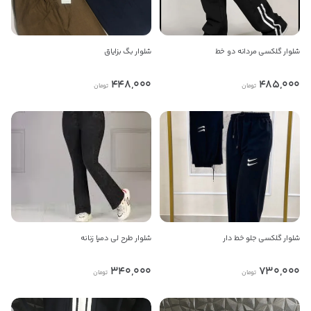
پیام در تلگرام
شلوار گلکسی مردانه دو خط
شلوار بگ بزایاق
کانال تلگرام
448,000
485,000
تومان
تومان
پیام در واتس‌اپ
بدیهی است عمدباکس هیچ نوع مسئولیتی در قبال نداشته و
صحت موارد ذکر شده بر عهده فرد آگهی دهنده می باشد.
شلوار گلکسی جلو خط دار
شلوار طرح لی دمپا زنانه
340,000
730,000
تومان
تومان