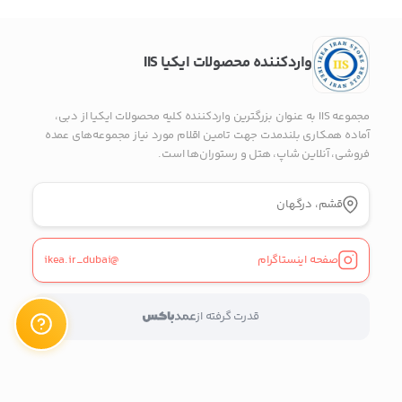
راه های دیگر ارتباطی
پیج اینستاگرام
واردکننده محصولات ایکیا IIS
پیام در واتس‌اپ
مجموعه IIS به عنوان بزرگترین واردکننده کلیه محصولات ایکیا از دبی،
آماده همکاری بلندمدت جهت تامین اقلام مورد نیاز مجموعه‌های عمده
فروشی، آنلاین شاپ، هتل و رستوران‌ها است.
بدیهی است عمدباکس هیچ نوع مسئولیتی در قبال نداشته و
صحت موارد ذکر شده بر عهده فرد آگهی دهنده می باشد.
قشم، درگهان
صفحه اینستاگرام
@ikea.ir_dubai
قدرت گرفته از