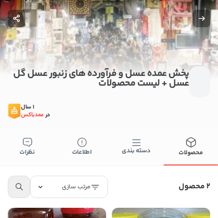
پخش عمده عسل و فرآورده های زنبور عسل گل
عسل + لیست محصولات
1 سال
در
عمدباکس
دسته بندی
اطلاعات
نظرات
محصولات
بستن
2 محصول
مرتب سازی
اطلاعات تماس