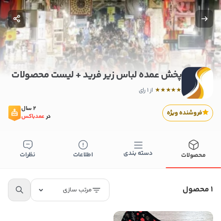
پخش عمده لباس زیر فرید + لیست محصولات
★
★
★
★
★
از 1 رای
2 سال
فروشنده ویژه
در
عمدباکس
دسته بندی
اطلاعات
نظرات
محصولات
بستن
اطلاعات تماس
1 محصول
مرتب سازی
پخش عمده لباس زیر فرید