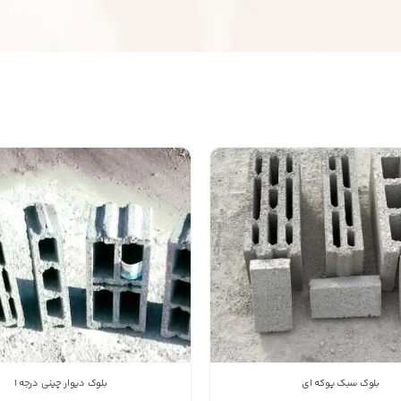
بستن
اطلاعات تماس
تولیدی بلوک سبک پوکه ای طاهری
09148900175
شماره تماس
کپی
راه های دیگر ارتباطی
پیج اینستاگرام
تلفن ثابت
بلوک سبک پوکه ای
بلوک دیوار چینی درجه ۱