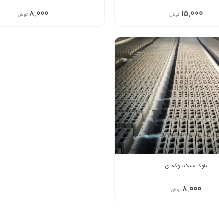
پیام در تلگرام
8,000
15,000
تومان
تومان
کانال تلگرام
پیام در واتس‌اپ
بدیهی است عمدباکس هیچ نوع مسئولیتی در قبال نداشته
و صحت موارد ذکر شده بر عهده فرد آگهی دهنده می باشد.
بلوک سبک پوکه ای
8,000
تومان