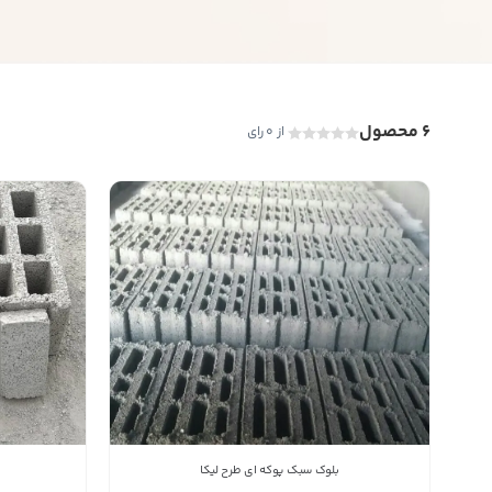
6 محصول
از 0 رای
بلوک سبک پوکه ای طرح لیکا