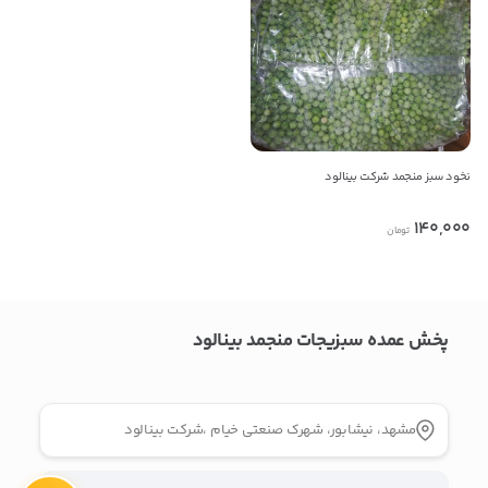
09152507356
کپی
راه های دیگر ارتباطی
پیام در واتس‌اپ
نخود سبز منجمد شرکت بینالود
140,000
تومان
بدیهی است عمدباکس هیچ نوع مسئولیتی در قبال نداشته و
صحت موارد ذکر شده بر عهده فرد آگهی دهنده می باشد.
پخش عمده سبزیجات منجمد بینالود
مشهد، نیشابور، شهرک صنعتی خیام ،شرکت بینالود