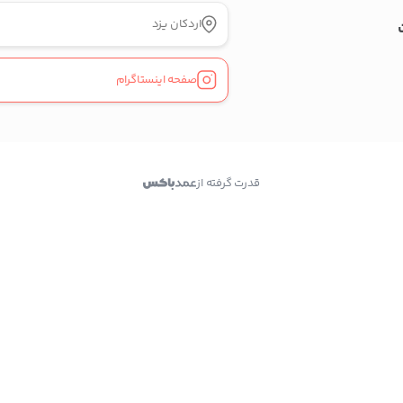
09131597239
شماره تماس
کپی
اردکان یزد
راه های دیگر ارتباطی
صفحه اینستاگرام
پیج اینستاگرام
پیام در واتس‌اپ
قدرت گرفته از
بدیهی است عمدباکس هیچ نوع مسئولیتی در قبال نداشته
و صحت موارد ذکر شده بر عهده فرد آگهی دهنده می باشد.