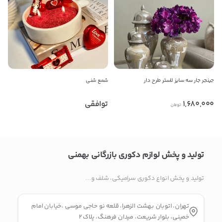
09128118289
کپی
راه های دیگر ارتباطی
پیام در تلگرام
جینجر جار سه سایز لاستر طرح دار
شمع شنی
کانال تلگرام
1,680,000
توافقی
تومان
پیام در واتس‌اپ
تولید و پخش لوازم دکوری بازرگانی بهمنی
بدیهی است عمدباکس هیچ نوع مسئولیتی در قبال نداشته و
صحت موارد ذکر شده بر عهده فرد آگهی دهنده می باشد.
تولید و پخش انواع دکوری سرامیکی، شلف و...
تهران، اتوبان بهشت الزهرا، قلعه نو حاجی موسی ،خیابان امام
خمینی، بلوار شریعت، میدان فرهنگ، پلاک ۲