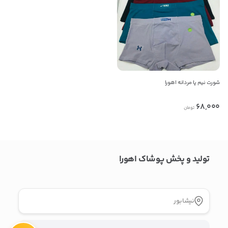
09359533235
کپی
راه های دیگر ارتباطی
پیام در واتس‌اپ
شورت نیم پا مردانه اهورا
68,000
تومان
بدیهی است عمدباکس هیچ نوع مسئولیتی در قبال نداشته و
صحت موارد ذکر شده بر عهده فرد آگهی دهنده می باشد.
تولید و پخش پوشاک اهورا
نیشابور